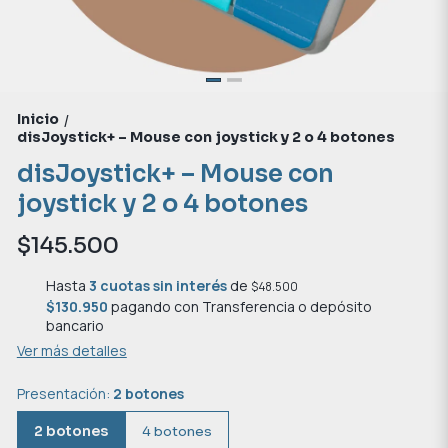
Inicio
/
disJoystick+ – Mouse con joystick y 2 o 4 botones
disJoystick+ – Mouse con
joystick y 2 o 4 botones
$145.500
Hasta
3 cuotas sin interés
de
$48.500
$130.950
pagando con Transferencia o depósito
bancario
Ver más detalles
Presentación:
2 botones
2 botones
4 botones