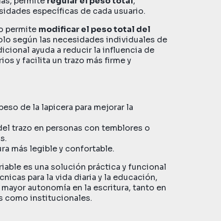
más, permite
regular el peso total
,
sidades específicas de cada usuario.
do permite
modificar el peso total del
olo según las necesidades individuales de
icional ayuda a reducir la influencia de
os y facilita un trazo más firme y
peso de la lapicera para mejorar la
del trazo en personas con temblores o
s.
ura más legible y confortable.
riable es una solución práctica y funcional
nicas para la vida diaria y la educación,
mayor autonomía en la escritura, tanto en
s como institucionales.