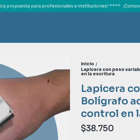
 propuesta para profesionales e instituciones! ****
¡Conocé 
Inicio
/
Lapicera con peso variab
en la escritura
Lapicera co
Bolígrafo 
control en l
$38.750