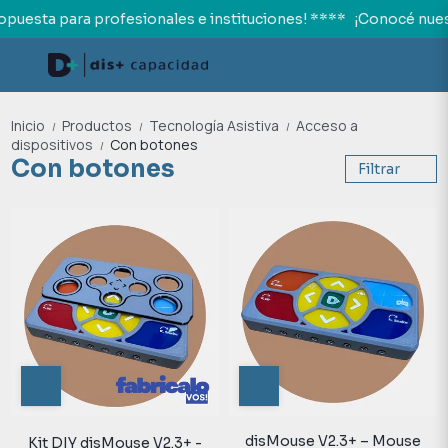
puesta para profesionales e instituciones! ****
¡Conocé nuest
Inicio
Productos
Tecnología Asistiva
Acceso a
/
/
/
dispositivos
Con botones
/
Con botones
Filtrar
disMouse V2.3+ – Mouse
Kit DIY disMouse V2.3+ -