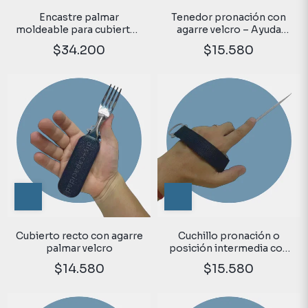
Encastre palmar
Tenedor pronación con
moldeable para cubiertos
agarre velcro – Ayuda
adaptados – Ayuda
técnica para alimentación
$34.200
$15.580
técnica para alimentación
en pronación
Cubierto recto con agarre
Cuchillo pronación o
palmar velcro
posición intermedia con
agarre velcro
$14.580
$15.580