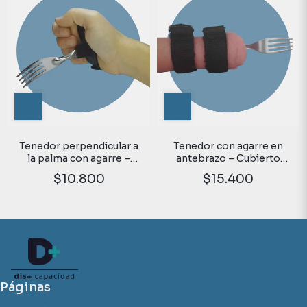
Tenedor perpendicular a
Tenedor con agarre en
la palma con agarre –
antebrazo – Cubierto
Cubierto adaptado para
adaptado para
$10.800
$15.400
uso en pronación
amputación o agenesia de
mano
Páginas