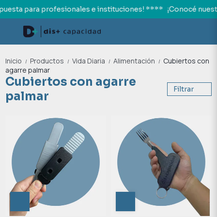
esta para profesionales e instituciones! ****
¡Conocé nuestr
Inicio
Productos
Vida Diaria
Alimentación
Cubiertos con
/
/
/
/
agarre palmar
Cubiertos con agarre
Filtrar
palmar