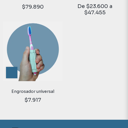
Completo | Ayudas
Herramientas para
De
$23.600
a
$79.890
técnicas
valoración funcional.
$47.455
Engrosador universal
$7.917