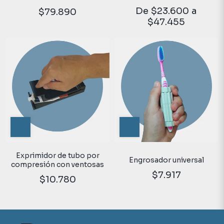
Completo | Ayudas
Herramientas para
De
$23.600
a
$79.890
técnicas
valoración funcional.
$47.455
Exprimidor de tubo por
Engrosador universal
compresión con ventosas
$7.917
$10.780